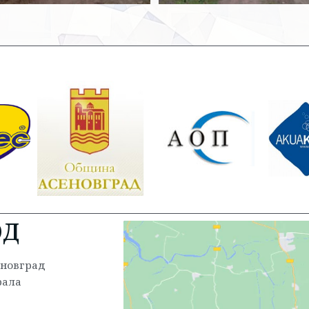
ОД
сеновград
трала