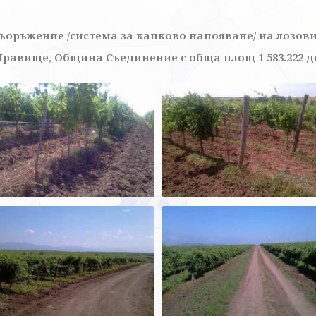
оръжение /система за капково напояване/ на лозови
Правище, Община Съединение с обща площ 1 583.222 д